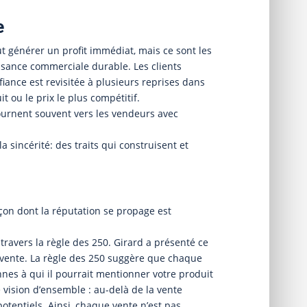
e
t générer un profit immédiat, mais ce sont les
ssance commerciale durable. Les clients
iance est revisitée à plusieurs reprises dans
uit ou le prix le plus compétitif.
tournent souvent vers les vendeurs avec
la sincérité: des traits qui construisent et
çon dont la réputation se propage est
ravers la règle des 250. Girard a présenté ce
a vente. La règle des 250 suggère que chaque
es à qui il pourrait mentionner votre produit
 vision d’ensemble : au-delà de la vente
otentiels. Ainsi, chaque vente n’est pas