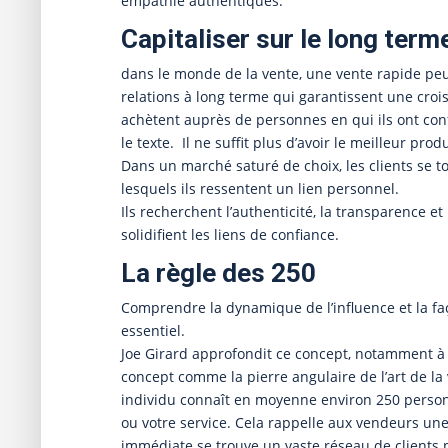
empathie authentiques.
Capitaliser sur le long term
dans le monde de la vente, une vente rapide peu
relations à long terme qui garantissent une croi
achètent auprès de personnes en qui ils ont conf
le texte. Il ne suffit plus d’avoir le meilleur prod
Dans un marché saturé de choix, les clients se 
lesquels ils ressentent un lien personnel.
Ils recherchent l’authenticité, la transparence et 
solidifient les liens de confiance.
La règle des 250
Comprendre la dynamique de l’influence et la fa
essentiel.
Joe Girard approfondit ce concept, notamment à t
concept comme la pierre angulaire de l’art de l
individu connaît en moyenne environ 250 personn
ou votre service. Cela rappelle aux vendeurs une
immédiate se trouve un vaste réseau de clients p